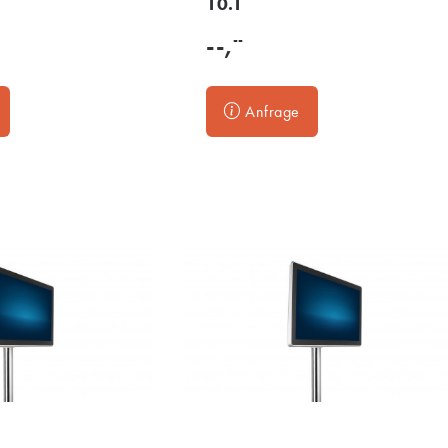
10.1
--
--,
Anfrage