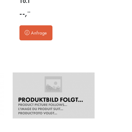
10.1
--
--,
Anfrage