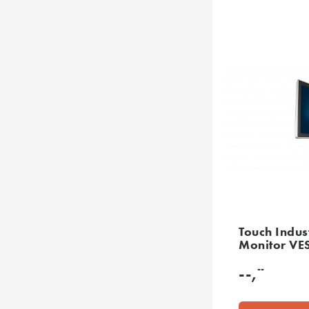
Touch Indus
Monitor VE
--
--,