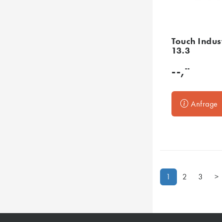
Touch Indus
13.3
--
--,
Anfrage
1
2
3
>