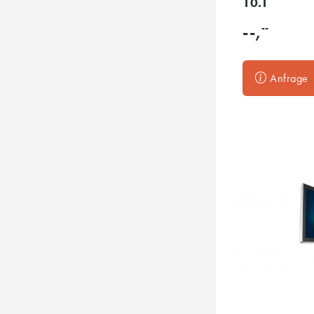
10.1
--
--,
Anfrage